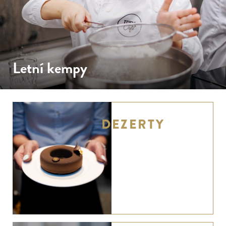
Brunch
Kurzy pro děti
Franchise
Kurzy pro dospělé
Akademie
Letní kempy
Vouchery
Letní kempy
Firemní akce
Kurzy pro rodiny
Kurzy pro páry
DEZERTY
Partneři
Kalendář kurzů
Kontakt