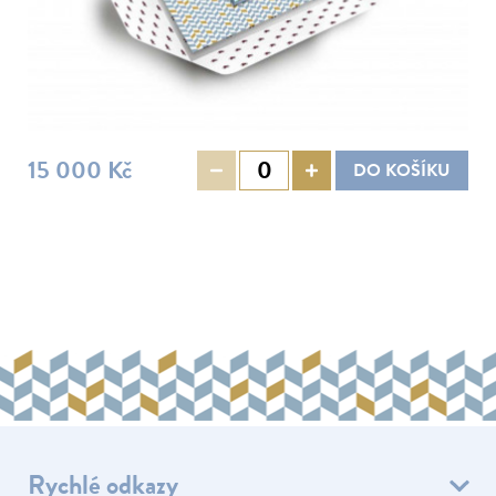
Brunch
Kurzy pro děti
Franchise
Kurzy pro dospělé
Akademie
Letní kempy
Vouchery
15 000 Kč
Firemní akce
DO KOŠÍKU
Kurzy pro rodiny
Kurzy pro páry
Partneři
Kalendář kurzů
Kontakt
Rychlé odkazy