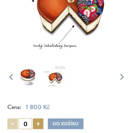
Brunch
Kurzy pro děti
Franchise
Kurzy pro dospělé
Akademie
Letní kempy
Vouchery
Firemní akce
Kurzy pro rodiny
Kurzy pro páry
Partneři
Kalendář kurzů
Kontakt
1 800 Kč
Cena:
DO KOŠÍKU