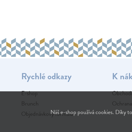
Rychlé odkazy
K ná
E-shop
Obchodn
Brunch
Ochrana
Náš e-shop používá cookies. Díky to
Objednávkový formulář