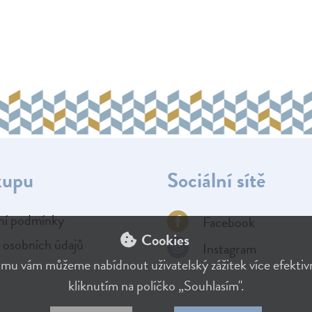
kupu
Sociální sítě
í podmínky
Facebook
Cookies
 osobních údajů
Instagram
mu vám můžeme nabídnout uživatelský zážitek více efektivní
kliknutím na políčko „Souhlasím".