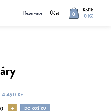
Košík
Rezervace
Účet
0
0 Kč
páry
4 490 Kč
DO KOŠÍKU