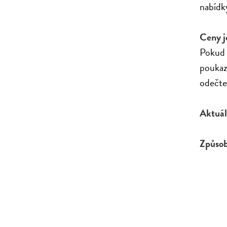
nabídk
Ceny j
Pokud 
poukaz
odečte 
Aktuál
Způsob