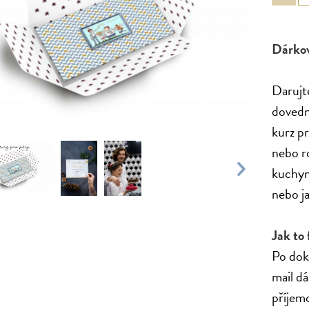
Dárkov
Darujte
dovedn
kurz pr
nebo ro
kuchyni
nebo ja
Jak to
Po dok
mail d
příjemc