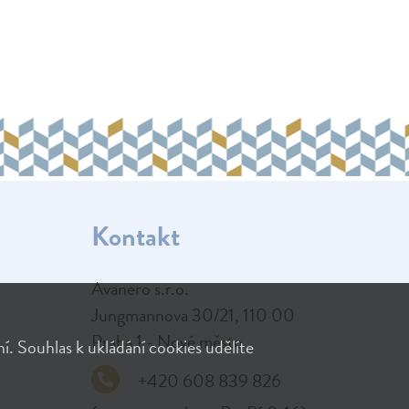
Kontakt
Avanero s.r.o.

Jungmannova 30/21, 110 00

Praha 1 - Nové město
. Souhlas k ukládání cookies udělíte
+420 608 839 826