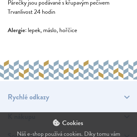
Párečky jsou podávané s křupavým pečivem
Trvanlivost 24 hodin
Alergie:
lepek, máslo, hořčice
Rychlé odkazy
E-shop
K nákupu
Brunch
Cookies
Obchodní podmínky
Objednávkový formulář
Náš e-shop používá cookies. Díky tomu vám
Sociální sítě