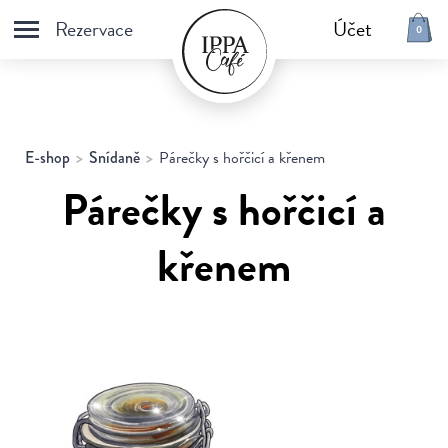
Rezervace
Účet
0
E-shop
Vše
Čaje a dárkové sety
E-shop
Snídaně
Párečky s hořčicí a křenem
Dezerty
Antidepresiva / Vanilla
Párečky s hořčicí a
Dorty
Káva
Snídaně
Fresh
křenem
Saláty a sendviče
Macaron
Dárkové poukazy
E-shop
IPPA