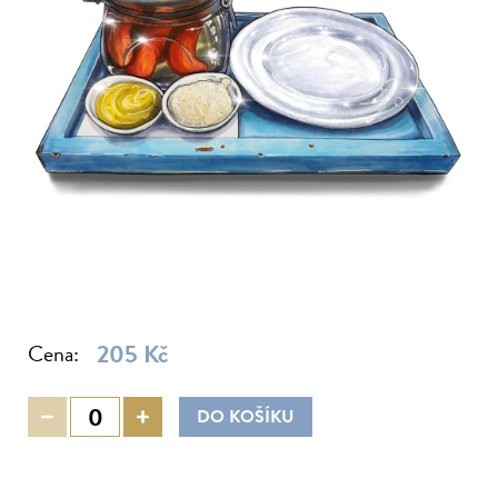
Brunch
Kurzy pro děti
Franchise
Kurzy pro dospělé
Akademie
Letní kempy
Vouchery
Firemní akce
Kurzy pro rodiny
Kurzy pro páry
Partneři
Kalendář kurzů
205 Kč
Cena:
Kontakt
DO KOŠÍKU