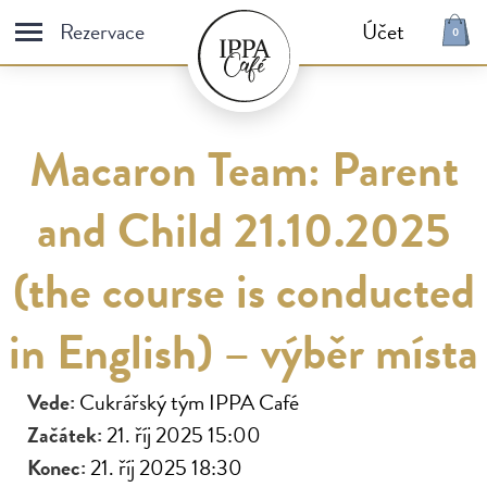
Rezervace
Účet
0
E-shop
Vše
Čaje a dárkové sety
Macaron Team: Parent
Dezerty
Antidepresiva / Vanilla
and Child 21.10.2025
Dorty
Káva
Snídaně
Fresh
(the course is conducted
Saláty a sendviče
Macaron
in English) – výběr místa
Dárkové poukazy
Vede:
Cukrářský tým IPPA Café
Začátek:
21. říj 2025 15:00
E-shop
IPPA
Konec:
21. říj 2025 18:30