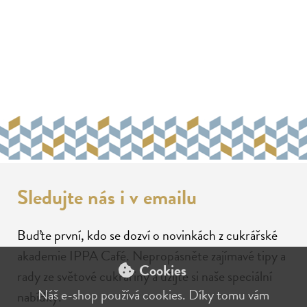
Sledujte nás i v emailu
Buďte první, kdo se dozví o novinkách z cukrářské
akademie IPPA Café. Nepropásněte zajímavé tipy a
Cookies
rady ze světové cukrařiny a užijte si naše speciální
Náš e-shop používá cookies. Díky tomu vám
nabídky.