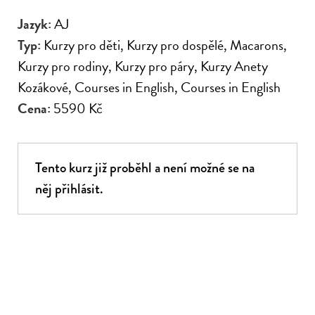
Brunch
Kurzy pro děti
Jazyk:
AJ
Franchise
Kurzy pro dospělé
Typ:
Kurzy pro děti
, Kurzy pro dospělé
, Macarons
,
Akademie
Letní kempy
Kurzy pro rodiny
, Kurzy pro páry
, Kurzy Anety
Vouchery
Kozákové
, Courses in English
, Courses in English
Firemní akce
Cena:
5590 Kč
Kurzy pro rodiny
Kurzy pro páry
Tento kurz již proběhl a není možné se na
Partneři
něj přihlásit.
Kalendář kurzů
Kontakt