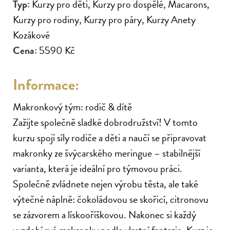
Brunch
Kurzy pro děti
Typ:
Kurzy pro děti
, Kurzy pro dospělé
, Macarons
,
Kurzy pro rodiny
, Kurzy pro páry
, Kurzy Anety
Franchise
Kurzy pro dospělé
Kozákové
Akademie
Letní kempy
Cena:
5590 Kč
Vouchery
Firemní akce
Informace:
Kurzy pro rodiny
Makronkový tým: rodič & dítě
Kurzy pro páry
Zažijte společně sladké dobrodružství! V tomto
Partneři
kurzu spojí síly rodiče a děti a naučí se připravovat
makronky ze švýcarského meringue – stabilnější
Kalendář kurzů
varianta, která je ideální pro týmovou práci.
Kontakt
Společně zvládnete nejen výrobu těsta, ale také
výtečné náplně: čokoládovou se skořicí, citronovu
se zázvorem a lískooříškovou. Nakonec si každý