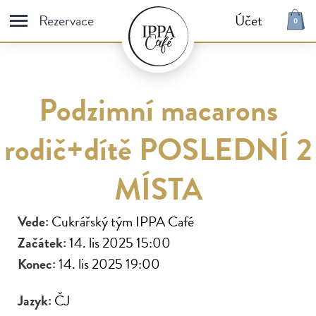
Rezervace
Účet
0
E-shop
Vše
Čaje a dárkové sety
Podzimní macarons
Dezerty
Antidepresiva / Vanilla
rodič+dítě POSLEDNÍ 2
Dorty
Káva
Snídaně
Fresh
MÍSTA
Saláty a sendviče
Macaron
Vede:
Cukrářský tým IPPA Café
Dárkové poukazy
Začátek:
14. lis 2025 15:00
Konec:
14. lis 2025 19:00
E-shop
IPPA
Jazyk:
ČJ