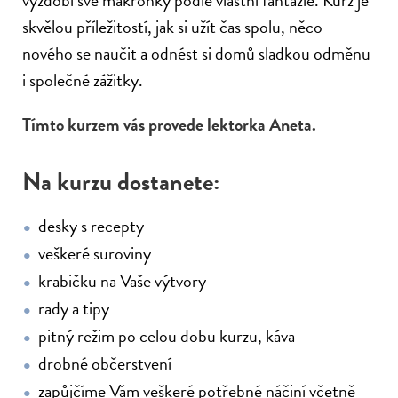
vyzdobí své makronky podle vlastní fantazie. Kurz je
skvělou příležitostí, jak si užít čas spolu, něco
nového se naučit a odnést si domů sladkou odměnu
i společné zážitky.
Tímto kurzem vás provede lektorka Aneta.
Na kurzu dostanete:
desky s recepty
veškeré suroviny
krabičku na Vaše výtvory
rady a tipy
pitný režim po celou dobu kurzu, káva
drobné občerstvení
zapůjčíme Vám veškeré potřebné náčiní včetně