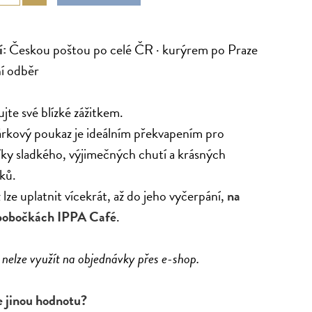
:
Českou poštou po celé ČR · kurýrem po Praze
ní odběr
te své blízké zážitkem.
rkový poukaz je ideálním překvapením pro
íky sladkého, výjimečných chutí a krásných
ků.
lze uplatnit vícekrát, až do jeho vyčerpání,
na
pobočkách IPPA Café
.
nelze využít na objednávky přes e-shop.
 jinou hodnotu?