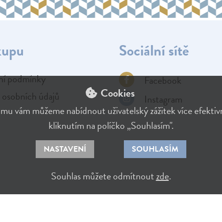
kupu
Sociální sítě
í podmínky
Facebook
Cookies
 osobních údajů
Instagram
mu vám můžeme nabídnout uživatelský zážitek více efektivní
kliknutím na políčko „Souhlasím".
NASTAVENÍ
SOUHLASÍM
Souhlas můžete odmítnout
zde
.