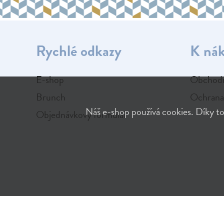
Rychlé odkazy
K ná
E-shop
Obchodn
Brunch
Ochrana
Náš e-shop používá cookies. Díky to
Objednávkový formulář