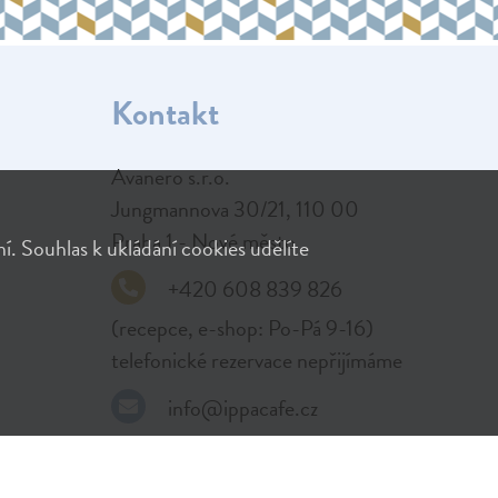
Kontakt
Avanero s.r.o.

Jungmannova 30/21, 110 00

Praha 1 - Nové město
. Souhlas k ukládání cookies udělíte
+420 608 839 826
(recepce, e-shop: Po-Pá 9-16)
telefonické rezervace nepřijímáme
info@ippacafe.cz
IČO:
 24260207