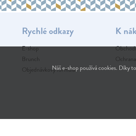
Rychlé odkazy
K ná
E-shop
Obchodn
Brunch
Ochrana
Náš e-shop používá cookies. Díky to
Objednávkový formulář