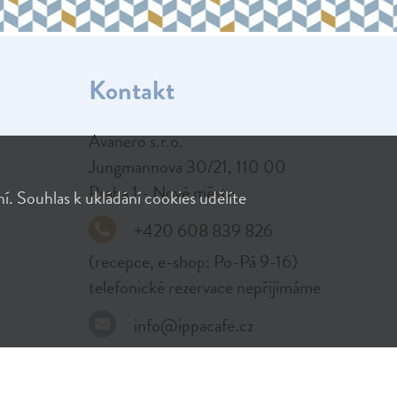
Kontakt
Avanero s.r.o.

Jungmannova 30/21, 110 00

Praha 1 - Nové město
. Souhlas k ukládání cookies udělíte
+420 608 839 826
(recepce, e-shop: Po-Pá 9-16)
telefonické rezervace nepřijímáme
info@ippacafe.cz
IČO:
 24260207