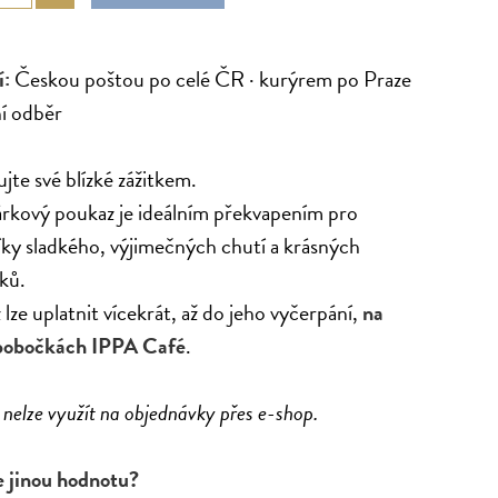
:
Českou poštou po celé ČR · kurýrem po Praze
ní odběr
te své blízké zážitkem.
rkový poukaz je ideálním překvapením pro
íky sladkého, výjimečných chutí a krásných
ků.
lze uplatnit vícekrát, až do jeho vyčerpání,
na
pobočkách IPPA Café
.
nelze využít na objednávky přes e-shop.
 jinou hodnotu?