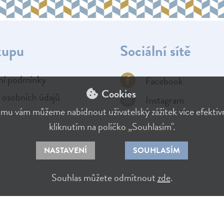
kupu
Sociální sítě
í podmínky
Facebook
Cookies
 osobních údajů
Instagram
mu vám můžeme nabídnout uživatelský zážitek více efektivní
kliknutím na políčko „Souhlasím".
NASTAVENÍ
SOUHLASÍM
Souhlas můžete odmítnout
zde
.