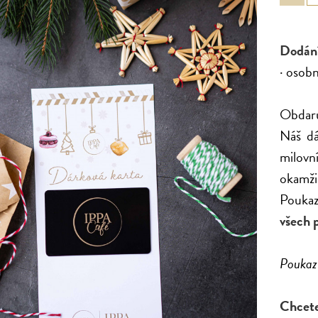
Dodání
· osob
Obdaruj
Náš dá
milovn
okamži
Poukaz 
všech 
Poukaz 
Chcete